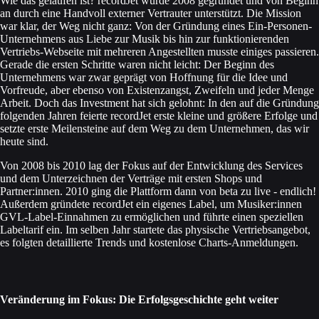
Wie das gelaufen ist? recordJet wurde 2008 gegründet und von Beginn
an durch eine Handvoll externer Vertrauter unterstützt. Die Mission
war klar, der Weg nicht ganz: Von der Gründung eines Ein-Personen-
Unternehmens aus Liebe zur Musik bis hin zur funktionierenden
Vertriebs-Webseite mit mehreren Angestellten musste einiges passieren.
Gerade die ersten Schritte waren nicht leicht: Der Beginn des
Unternehmens war zwar geprägt von Hoffnung für die Idee und
Vorfreude, aber ebenso von Existenzangst, Zweifeln und jeder Menge
Arbeit. Doch das Investment hat sich gelohnt: In den auf die Gründung
folgenden Jahren feierte recordJet erste kleine und größere Erfolge und
setzte erste Meilensteine auf dem Weg zu dem Unternehmen, das wir
heute sind.
Von 2008 bis 2010 lag der Fokus auf der Entwicklung des Services
und dem Unterzeichnen der Verträge mit ersten Shops und
Partner:innen. 2010 ging die Plattform dann von beta zu live - endlich!
Außerdem gründete recordJet ein eigenes Label, um Musiker:innen
GVL-Label-Einnahmen zu ermöglichen und führte einen speziellen
Labeltarif ein. Im selben Jahr startete das physische Vertriebsangebot,
es folgten detaillierte Trends und kostenlose Charts-Anmeldungen.
Veränderung im Fokus: Die Erfolgsgeschichte geht weiter