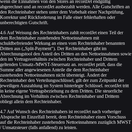
wenn die Einnahmen von den Stores an recordJet endgültig
abgerechnet und an recordJet ausbezahlt werden. Alle Gutschriften an
den Rechteinhaber stehen unter dem Vorbehalt einer Nachprüfung,
Korrektur und Rückforderung im Falle einer fehlerhaften oder
unberechtigten Gutschrift.
4.6 Auf Weisung des Rechteinhabers zahlt recordJet einen Teil der
dem Rechteinhaber zustehenden Nettoeinnahmen mit
schuldbefreiender Wirkung an einen vom Rechteinhaber benannten
Dritten aus („Split-Payment"). Der Rechteinhaber gibt im
Abrechnungstool den Anteil des Dritten an den Nettoeinnahmen sowie
den im Vertragsverhältnis zwischen Rechteinhaber und Drittem
geltenden Umsatz-/MWST-Steuersatz an. recordJet prüft, dass die
Summe aller angewiesenen Anteile die dem Rechteinhaber
zustehenden Nettoeinnahmen nicht übersteigt. Ändert der
Rechteinhaber den Verteilungsschlüssel, gilt der zum Zeitpunkt der
jeweiligen Auszahlung im System hinterlegte Schlüssel. recordJet tritt
in keine eigene Vertragsbeziehung zu dem Dritten. Die steuerliche
Abrechnung im Verhältnis zwischen Rechteinhaber und Drittem
obliegt allein dem Rechteinhaber.
4.7 Auf Wunsch des Rechteinhabers ist recordJet nach vorheriger
Absprache im Einzelfall bereit, dem Rechteinhaber einen Vorschuss
auf die Rechteinhaber zustehenden Nettoeinnahmen zuzüglich MWST
/ Umsatzsteuer (falls anfallend) zu leisten.