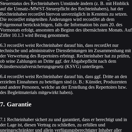
Steuerstatus des Rechteinhabers Umstände ändern (z. B. mit Hinblick
auf die Umsatz-/MWST-Steuerpflicht des Rechteinhabers), hat der
Rechteinhaber recordJet hiervon unverzüglich in Kenntnis zu setzen.
Die recordJet mitgeteilten Änderungen wird recordJet ab dem
Folgemonat berücksichtigen, falls die Information bis zum 20. des
Vormonats erfolgt, ansonsten ab Beginn des übernächsten Monats. Auf
Ziffer 10.1.3 wird Bezug genommen.
6.3 recordJet weist Rechteinhaber darauf hin, dass recordJet nur
technische und administrative Dienstleistungen im Zusammenhang mit
der Verwertung des Repertoires erbringt. Rechteinhaber hat zu prüfen,
ob seine Zahlungen an Dritte ggf. der Abgabepflicht nach dem
Künstlersozialversicherungsgesetz (KSVG) unterliegen.
6.4 recordJet weist Rechteinhaber darauf hin, dass ggf. Dritte an den
erzielten Einnahmen zu beteiligen sind (z. B.: Künstler, Produzenten
und andere Personen, welche an der Erstellung des Repertoires bzw.
des Begleitmaterials mitgewirkt haben).
7. Garantie
7.1 Rechteinhaber sichert zu und garantiert, dass er berechtigt und in
der Lage ist, diesen Vertrag zu schließen, zu erfüllen und
uneingeschränkter und allein verfügungsberechtigter Inhaber aller