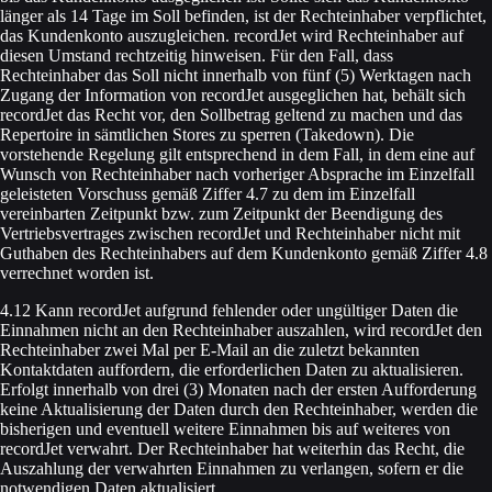
länger als 14 Tage im Soll befinden, ist der Rechteinhaber verpflichtet,
das Kundenkonto auszugleichen. recordJet wird Rechteinhaber auf
diesen Umstand rechtzeitig hinweisen. Für den Fall, dass
Rechteinhaber das Soll nicht innerhalb von fünf (5) Werktagen nach
Zugang der Information von recordJet ausgeglichen hat, behält sich
recordJet das Recht vor, den Sollbetrag geltend zu machen und das
Repertoire in sämtlichen Stores zu sperren (Takedown). Die
vorstehende Regelung gilt entsprechend in dem Fall, in dem eine auf
Wunsch von Rechteinhaber nach vorheriger Absprache im Einzelfall
geleisteten Vorschuss gemäß Ziffer 4.7 zu dem im Einzelfall
vereinbarten Zeitpunkt bzw. zum Zeitpunkt der Beendigung des
Vertriebsvertrages zwischen recordJet und Rechteinhaber nicht mit
Guthaben des Rechteinhabers auf dem Kundenkonto gemäß Ziffer 4.8
verrechnet worden ist.
4.12 Kann recordJet aufgrund fehlender oder ungültiger Daten die
Einnahmen nicht an den Rechteinhaber auszahlen, wird recordJet den
Rechteinhaber zwei Mal per E-Mail an die zuletzt bekannten
Kontaktdaten auffordern, die erforderlichen Daten zu aktualisieren.
Erfolgt innerhalb von drei (3) Monaten nach der ersten Aufforderung
keine Aktualisierung der Daten durch den Rechteinhaber, werden die
bisherigen und eventuell weitere Einnahmen bis auf weiteres von
recordJet verwahrt. Der Rechteinhaber hat weiterhin das Recht, die
Auszahlung der verwahrten Einnahmen zu verlangen, sofern er die
notwendigen Daten aktualisiert.