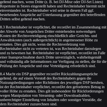
geltend machen, wenn Dritte (z. B. bei DJ-Mixe oder DJ-Set Listen)
Repertoire in Stores eingestellt haben und Rechteinhaber hiermit nicht
einverstanden ist. Rechteinhaber wird seine in diesem Fall ggf.
bestehenden Ansprüche auf Unterlassung gegenüber den betreffenden
Dritten selbst geltend machen.
8.3 Rechteinhaber ist verpflichtet, die recordJet im Zusammenhang mit
der Abwehr von Ansprüchen Dritter entstehenden notwendigen
Kosten der Rechtsverteidigung einschließlich aller Gerichts- und
Anwaltskosten (auch außergerichtlich) in angemessener Höhe zu
erstatten. Dies gilt nicht, wenn die Rechtsverletzung von
Rechteinhaber nicht zu vertreten ist, was Rechteinhaber darzulegen
und zu beweisen hat. Rechteinhaber ist verpflichtet, recordJet im Falle
einer Inanspruchnahme durch Dritte unverzüglich, wahrheitsgemäß
und vollständig alle Informationen zur Verfügung zu stellen, die für die
Prüfung der Ansprüche und eine Verteidigung erforderlich sind.
8.4 Macht ein DSP gegenüber recordJet Rückzahlungsansprüche
geltend, die auf einem Verstoß des Rechteinhabers gegen die
Nutzungsbedingungen oder Richtlinien des jeweiligen DSP beruhen,
ist der Rechteinhaber verpflichtet, recordJet den geforderten Betrag in
voller Höhe zu erstatten. Dies gilt insbesondere für Rückforderungen
wegen Manipulation von Streaming- oder Downloadzahlen,
unberechtigter Einstellung von Inhalten oder sonstiger Verstöße, die
dem Rechteinhaber zuzurechnen sind.