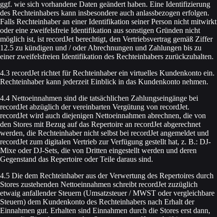
ggf. wie sich vorhandene Daten geändert haben. Eine Identifizierung
des Rechteinhabers kann insbesondere auch anlassbezogen erfolgen.
Falls Rechteinhaber an einer Identifikation seiner Person nicht mitwirkt
oder eine zweifelsfreie Identifikation aus sonstigen Gründen nicht
möglich ist, ist recordJet berechtigt, den Vertriebsvertrag gemäß Ziffer
12.5 zu kündigen und / oder Abrechnungen und Zahlungen bis zu
einer zweifelsfreien Identifikation des Rechteinhabers zurückzuhalten.
4.3 recordJet richtet für Rechteinhaber ein virtuelles Kundenkonto ein.
Rechteinhaber kann jederzeit Einblick in das Kundenkonto nehmen.
4.4 Nettoeinnahmen sind die tatsächlichen Zahlungseingänge bei
recordJet abzüglich der vereinbarten Vergütung von recordJet.
recordJet wird auch diejenigen Nettoeinnahmen abrechnen, die von
den Stores mit Bezug auf das Repertoire an recordJet abgerechnet
werden, die Rechteinhaber nicht selbst bei recordJet angemeldet und
recordJet zum digitalen Vertrieb zur Verfügung gestellt hat, z. B.: DJ-
Mixe oder DJ-Sets, die von Dritten eingestellt werden und deren
Gegenstand das Repertoire oder Teile daraus sind.
4.5 Die dem Rechteinhaber aus der Verwertung des Repertoires durch
Stores zustehenden Nettoeinnahmen schreibt recordJet zuzüglich
etwaig anfallender Steuern (Umsatzsteuer / MWST oder vergleichbare
Steuern) dem Kundenkonto des Rechteinhabers nach Erhalt der
Einnahmen gut. Erhalten sind Einnahmen durch die Stores erst dann,