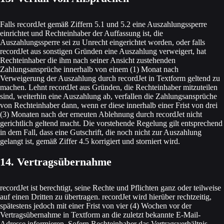
Falls recordJet gemäß Ziffern 5.1 und 5.2 eine Auszahlungssperre
einrichtet und Rechteinhaber der Auffassung ist, die
Auszahlungssperre sei zu Unrecht eingerichtet worden, oder falls
recordJet aus sonstigen Gründen eine Auszahlung verweigert, hat
Rechteinhaber die ihm nach seiner Ansicht zustehenden
Zahlungsansprüche innerhalb von einem (1) Monat nach
Verweigerung der Auszahlung durch recordJet in Textform geltend zu
machen. Lehnt recordJet aus Gründen, die Rechteinhaber mitzuteilen
sind, weiterhin eine Auszahlung ab, verfallen die Zahlungsansprüche
von Rechteinhaber dann, wenn er diese innerhalb einer Frist von drei
(3) Monaten nach der erneuten Ablehnung durch recordJet nicht
gerichtlich geltend macht. Die vorstehende Regelung gilt entsprechend
in dem Fall, dass eine Gutschrift, die noch nicht zur Auszahlung
gelangt ist, gemäß Ziffer 4.5 korrigiert und storniert wird.
14. Vertragsübernahme
recordJet ist berechtigt, seine Rechte und Pflichten ganz oder teilweise
auf einen Dritten zu übertragen. recordJet wird hierüber rechtzeitig,
spätestens jedoch mit einer Frist von vier (4) Wochen vor der
Vertragsübernahme in Textform an die zuletzt bekannte E-Mail-
Adresse informieren. Sofern Rechteinhaber das Vertragsverhältnis