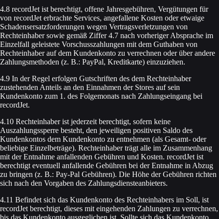
4.8 recordJet ist berechtigt, offene Jahresgebühren, Vergütungen für
von recordJet erbrachte Services, angefallene Kosten oder etwaige
Schadensersatzforderungen wegen Vertragsverletzungen von
Rechteinhaber sowie gemäß Ziffer 4.7 nach vorheriger Absprache im
Einzelfall geleistete Vorschusszahlungen mit dem Guthaben von
Rechteinhaber auf dem Kundenkonto zu verrechnen oder über andere
Zahlungsmethoden (z. B.: PayPal, Kreditkarte) einzuziehen.
4.9 In der Regel erfolgen Gutschriften des dem Rechteinhaber
zustehenden Anteils an den Einnahmen der Stores auf sein
Kundenkonto zum 1. des Folgemonats nach Zahlungseingang bei
recordJet.
4.10 Rechteinhaber ist jederzeit berechtigt, sofern keine
Auszahlungssperre besteht, den jeweiligen positiven Saldo des
Kundenkontos dem Kundenkonto zu entnehmen (als Gesamt- oder
beliebige Einzelbeträge). Rechteinhaber trägt alle im Zusammenhang
mit der Entnahme anfallenden Gebühren und Kosten. recordJet ist
berechtigt eventuell anfallende Gebühren bei der Entnahme in Abzug
zu bringen (z. B.: Pay-Pal Gebühren). Die Höhe der Gebühren richten
sich nach den Vorgaben des Zahlungsdiensteanbieters.
4.11 Befindet sich das Kundenkonto des Rechteinhabers im Soll, ist
recordJet berechtigt, dieses mit eingehenden Zahlungen zu verrechnen,
bis das Kundenkonto ausgeglichen ist. Sollte sich das Kundenkonto