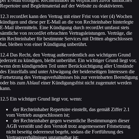
per E-Mail erfolgen. Rechteinhaber ist verpflichtet zuvor sämtliches
Repertoire und Begleitmaterial auf der Website zu deaktivieren.
12.3 recordJet kann den Vertrag mit einer Frist von vier (4) Wochen
kündigen und diese per E-Mail an die von Rechteinhaber hinterlegte
E-Mail übermitteln. Eine Kündigung durch recordJet umfasst stets
sämtliche von recordJet erbrachten Vertragsleistungen. Verträge, die
ein Rechteinhaber für bestimmte Services mit Dritten abgeschlossen
hat, bleiben von einer Kündigung unberührt.
12.4 Das Recht, den Vertrag außerordentlich aus wichtigem Grund
jederzeit zu kündigen, bleibt unberührt. Ein wichtiger Grund liegt vor,
wenn dem kündigenden Teil unter Berücksichtigung aller Umstände
des Einzelfalls und unter Abwägung der beiderseitigen Interessen die
Fortsetzung des Vertragsverhältnisses bis zur vereinbarten Beendigung
oder bis zum Ablauf einer Kündigungsfrist nicht zugemutet werden
kann.
12.5 Ein wichtiger Grund liegt vor, wenn:
der Rechteinhaber Repertoire einstellt, das gemäß Ziffer 2.1
vom Vertrieb ausgeschlossen ist;
der Rechteinhaber gegen wesentliche Bestimmungen dieser
AGB verstößt und den Verstoß trotz angemessener Fristsetzung
nicht beseitig odererneut begeht, sodass die Fortführung des
Vertragsverhältnisses unzumutbar ist;